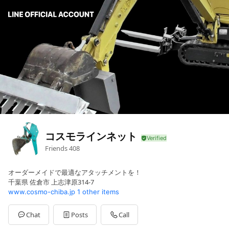
コスモラインネット
Friends
408
オーダーメイドで最適なアタッチメントを！
千葉県 佐倉市 上志津原314-7
www.cosmo-chiba.jp
1 other items
Chat
Posts
Call