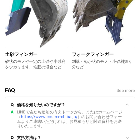
土砂フィンガー
フォークフィンガー
砂状のモノや一定の土砂や小砂利
刈草・ぬか状のモノ・小砂利振り
をツカミます、堆肥の混合など
分など
FAQ
See more
Q
価格を知りたいのですが？
A
LINEで友だち追加のうえトークから、またはホームページ
（
https://www.cosmo-chiba.jp/
）のお問い合わせフォー
ムよりご連絡いただければ、お見積もりと関連資料をお送
りいたします。
Q
支払方法は？