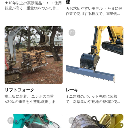
様
★10年以上の実績製品！！ ・使用
頻度が高く、重量物をつかむ作業
★お求めやすいモデル ・たまに軽
が多い場合におすすめしていま
作業で使用する程度で、重量物を
す。 ・仕事でお使いになる方向け
あまりつかまない場合におすすめ
です。 ・ツカミ目安自重（例：2t
しています。 ・オプション装着用
機）×20%＝400kg
の2穴はありません ・ツカミ目安
自重（例：2t機）×10%＝200kg
・3トン未満機のみご用意しており
ます
リフトフォーク
レーキ
排土板に装着。 ユンボの自重
ミニ建機のバケット先端に装着し
×20%の重量を不整地運搬しま
て、刈草集めや荒地の整備に使い
す。 田畑や伐採抜根後の刈り枝根
ます。
っこなどの運搬に便利です。