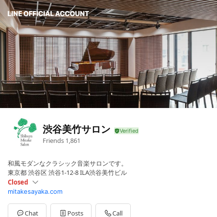
渋谷美竹サロン
Friends
1,861
和風モダンなクラシック音楽サロンです。
東京都 渋谷区 渋谷1-12-8 ILA渋谷美竹ビル
Closed
mitakesayaka.com
Sun
Closed
Mon
10:30 - 17:00
Tue
Closed
Chat
Posts
Call