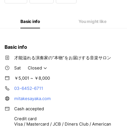
Wed
Closed
Thu
Closed
Fri
10:30 - 17:00
Sat
Closed
Basic info
You might like
Basic info
才能溢れる演奏家の“本物”をお届けする音楽サロン
Sat
Closed
￥5,001 ~ ￥8,000
03-6452-6711
mitakesayaka.com
Cash accepted
Credit card
Visa / Mastercard / JCB / Diners Club / American