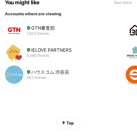
You might like
See more
Accounts others are viewing
GTN審査部
7,833 friends
IELOVE PARTNERS
6,380 friends
ハウスコム 渋谷店
402 friends
Top