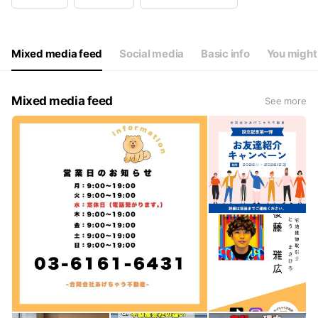
Wed
Closed
Thu
09:00 - 20:00
Fri
09:00 - 20:00
Sat
09:00 - 20:00
Mixed media feed
Social media
Basic info
You might 
初回ヒアリングシートご記入の上ご連絡くださいませ。
Mixed media feed
See more