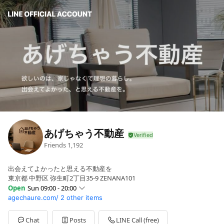
あげちゃう不動産
Friends
1,192
出会えてよかったと思える不動産を
東京都 中野区 弥生町2丁目35-9 ZENANA101
Open
Sun 09:00 - 20:00
agechaure.com/
2 other items
Sun
09:00 - 20:00
Mon
09:00 - 20:00
Tue
09:00 - 20:00
Chat
Posts
LINE Call (free)