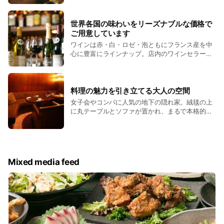
約20年の伝統を持つ当店の職人達が巧みな技術
で、外はパリッと中はジューシーな焼鳥に仕上げ
ています。
世界各国の味わいをリーズナブルな価格で
ご用意しています
ワインは赤・白・ロゼ・泡ともにフランス産を中
心に豊富にラインナップ。店内のワインセラーで
管理するボトルワインは、なんと2,400円～で
す。とっておきの日に相応しいスペシャルな銘柄
もございます。お食事の場面に合わせてお選びく
ださい。
料理の魅力を引き立てる大人の空間
女子会やコンパに人気の地下の隠れ家。絨毯の上
に丸テーブルとソファが置かれ、まるで本格的な
バーのような優雅な空間。4～8名様までのお食事
にご利用可能です。都会の喧騒を離れ、非日常な
ひとときをお過ごしいただけます。
Mixed media feed