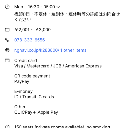
Mon
16:30 - 05:00
祝(前)日・不定休・週別休・連休時等の詳細はお問合せ
ください
￥2,001 ~ ￥3,000
078-333-6556
r.gnavi.co.jp/k288800/
1 other items
Credit card
Visa / Mastercard / JCB / American Express
QR code payment
PayPay
E-money
iD / Transit IC cards
Other
QUICPay＋,Apple Pay
150 seats (private rooms available), no smoking