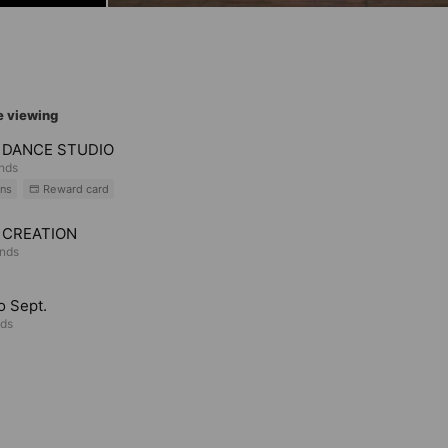
e viewing
 DANCE STUDIO
ends
ns
Reward card
 CREATION
ends
o Sept.
nds