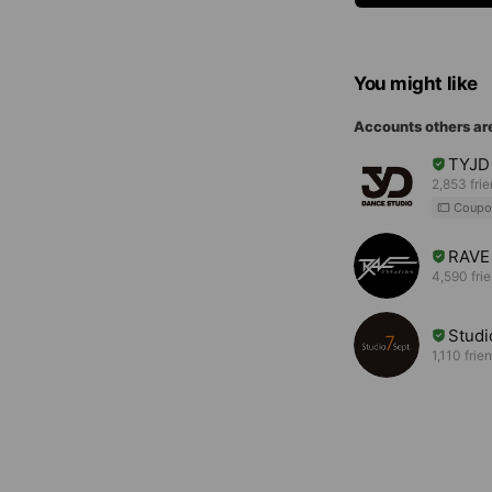
You might like
Accounts others ar
TYJD
2,853 fri
Coupo
RAVE
4,590 fri
Studi
1,110 frie