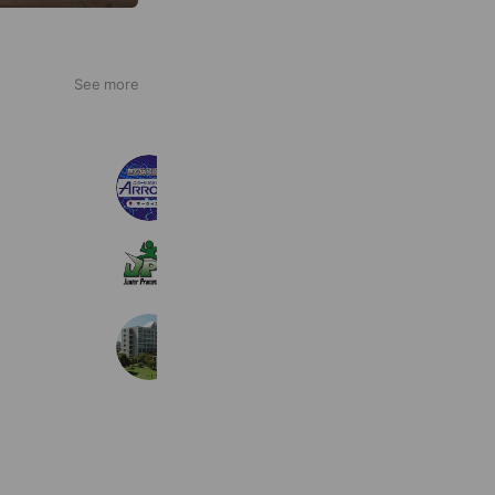
See more
アローズジム・ラボ マークイズ静岡
1,708 friends
◆JPCスポーツ教室あま店◆
1,011 friends
愛知学泉大学・愛知学泉短期大学 受
1,181 friends