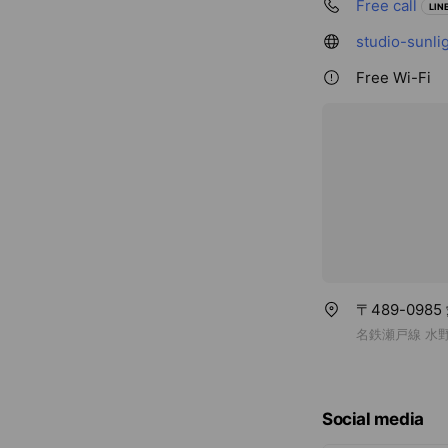
Free call
LINE
studio-sunli
Free Wi-Fi
〒489-09
名鉄瀬戸線 水
Social media