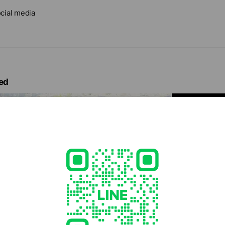
cial media
ed