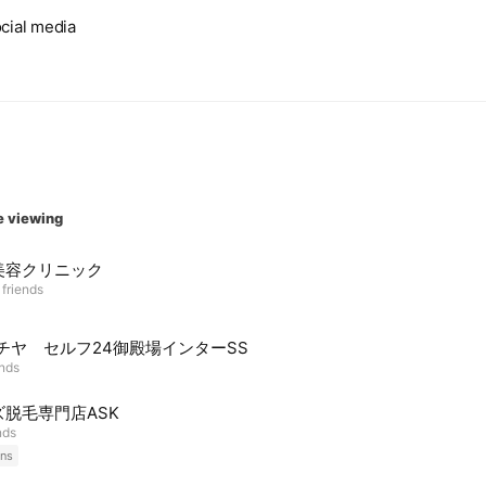
cial media
e viewing
美容クリニック
 friends
ツチヤ セルフ24御殿場インターSS
ends
ズ脱毛専門店ASK
nds
ns