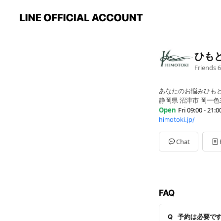
ひも
Friends
6
あなたのお悩みひも
静岡県 沼津市 岡一色
Open
Fri 09:00 - 21:0
himotoki.jp/
Sun
09:00 - 21:00
Mon
09:00 - 21:00
Tue
09:00 - 21:00
Chat
Wed
09:00 - 21:00
Thu
09:00 - 21:00
Fri
09:00 - 21:00
Sat
09:00 - 21:00
入店可能時間：9:00～2
FAQ
Q
予約は必要で