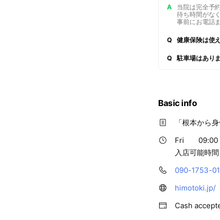
A
当院は完全予
待ち時間がな
事前にお電話ま
Q
健康保険は使
Q
駐車場はあり
Basic info
「根本から身
Fri
09:00 
入店可能時間：9
090-1753-0
himotoki.jp/
Cash accept