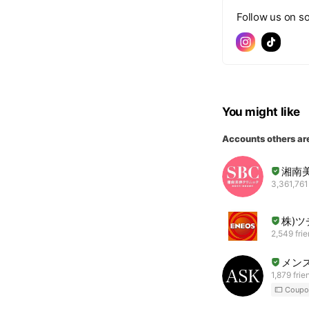
Follow us on so
You might like
Accounts others ar
湘南
3,361,761
株)
2,549 fri
メン
1,879 frie
Coupo