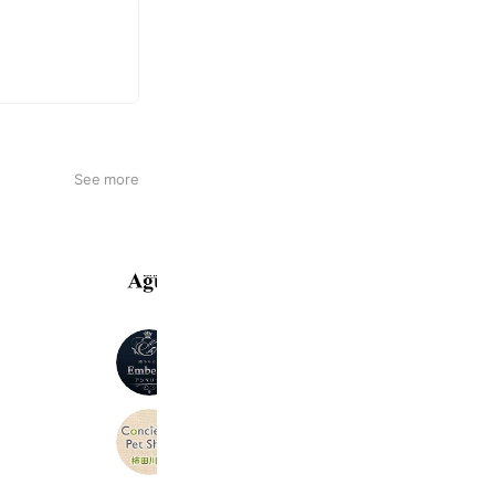
See more
Agu hair
706,893 friends
Embellir -アンベリール-
456 friends
Coupons
コンシェルジュペットショップ柿田川
1,103 friends