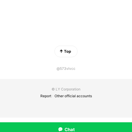
Top
@573vlvcc
© LY Corporation
Report
Other official accounts
Chat