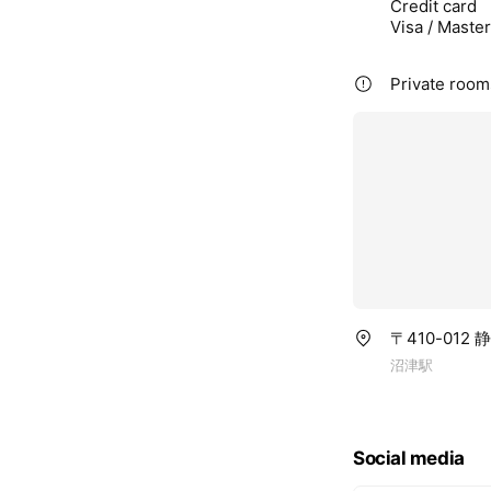
Credit card
Visa / Maste
Private rooms
〒410-01
沼津駅
Social media