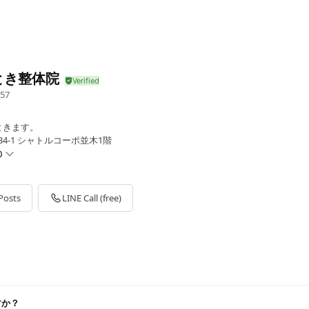
とき整体院
57
ときます。
34-1 シャトルコーポ並木1階
0
Posts
LINE Call (free)
0:30
すか？