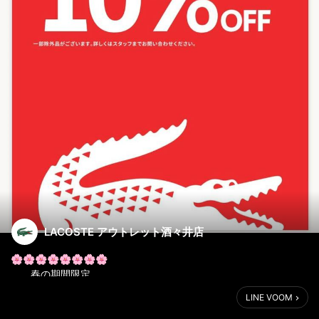
LACOSTE アウトレット酒々井店
🌸🌸🌸🌸🌸🌸🌸🌸
春の期間限定
特別プロモーション開催!!
LINE VOOM
🌸🌸🌸🌸🌸🌸🌸🌸