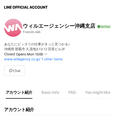
ウィルエージェンシー沖縄支店
Friends
446
あなたにピッタリの仕事がきっと見つかる♪
沖縄県 那覇市 久茂地3-13-12 宮里ビル2F
Closed
Opens Mon 10:00
www.willagency.co.jp/
1 other items
Sun
Closed
Mon
10:00 - 19:00
Tue
10:00 - 19:00
Chat
Wed
10:00 - 19:00
Thu
10:00 - 19:00
Fri
10:00 - 19:00
Sat
Closed
アカウント紹介
Basic info
FAQ
You might like
アカウント紹介