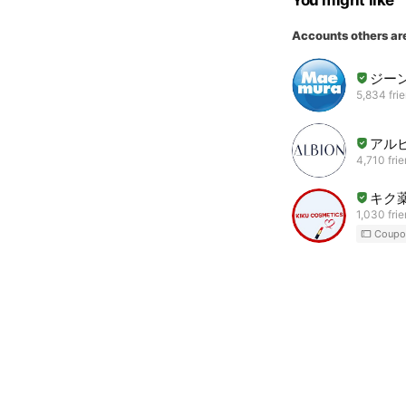
You might like
Accounts others ar
ジー
5,834 fri
アル
4,710 fri
キク
1,030 fri
Coupo