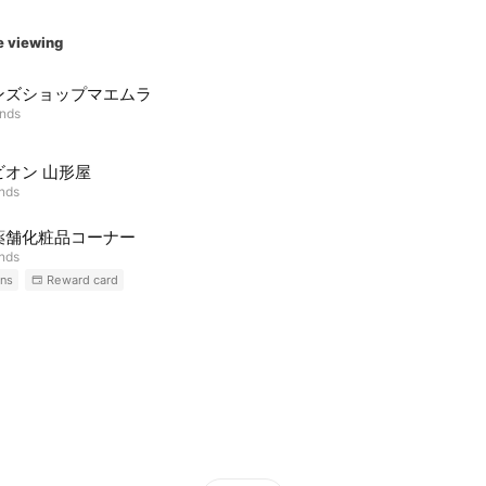
e viewing
ンズショップマエムラ
ends
ビオン 山形屋
ends
薬舗化粧品コーナー
ends
ns
Reward card