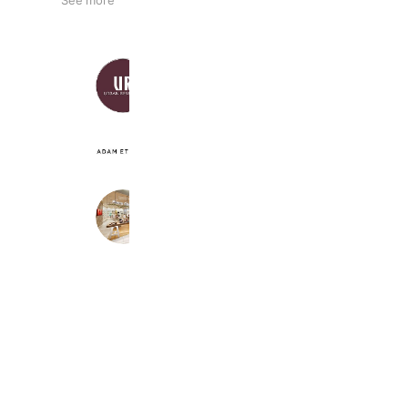
See more
公式URアミュプラザ長崎店
1,323 friends
アダム エ ロぺ アミュ長崎 HOMME
553 friends
ピエス・シャルマン
5,830 friends
Coupons