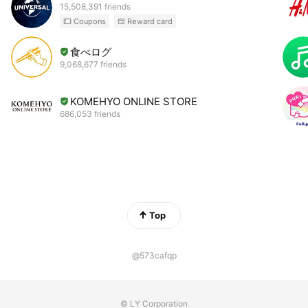
15,508,391 friends
Coupons
Reward card
食べログ
9,068,677 friends
KOMEHYO ONLINE STORE
686,053 friends
Top
@573cafqp
© LY Corporation