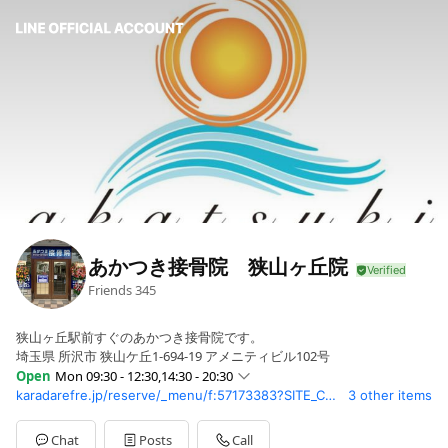
あかつき接骨院 狭山ヶ丘院
Friends
345
狭山ヶ丘駅前すぐのあかつき接骨院です。
埼玉県 所沢市 狭山ケ丘1-694-19 アメニティビル102号
Open
Mon 09:30 - 12:30,14:30 - 20:30
karadarefre.jp/reserve/_menu/f:57173383?SITE_CODE=hp
3 other items
Sun
Closed
Mon
09:30 - 12:30,14:30 - 20:30
Tue
09:30 - 12:30,14:30 - 20:30
Chat
Posts
Call