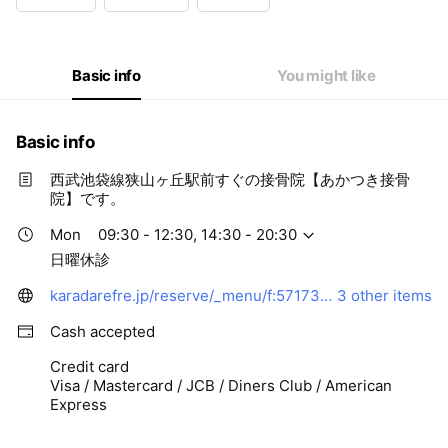
Wed
09:30 - 12:30,14:30 - 20:30
Thu
09:30 - 12:30,14:30 - 20:30
Fri
09:30 - 12:30,14:30 - 20:30
Sat
09:30 - 13:30,14:30 - 18:30
Basic info
You might like
日曜休診
Basic info
西武池袋線狭山ヶ丘駅前すぐの接骨院【あかつき接骨
院】です。
Mon
09:30 - 12:30, 14:30 - 20:30
日曜休診
karadarefre.jp/reserve/_menu/f:57173383?SITE_CODE=hp
3 other items
Cash accepted
Credit card
Visa / Mastercard / JCB / Diners Club / American
Express