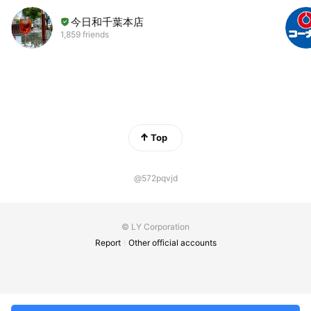
今日和千葉本店
1,859 friends
Top
@572pqvjd
© LY Corporation
Report
Other official accounts