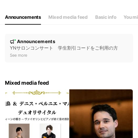
Announcements
Mixed media feed
Basic info
You mi
N
Announcements
New
o
YNサロンコンサート 学生割引コードをご利用の方
t
See more
i
c
e
Mixed media feed