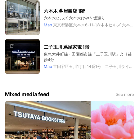
六本木 蔦屋書店 1階
六本木ヒルズ 六本木けやき坂通り
Map
東京都港区六本木6-11-1六本木ヒルズ 六本木けやき坂通り 六本木 蔦屋書店
二子玉川 蔦屋家電 1階
東急大井町線・田園都市線「二子玉川駅」より徒
歩4分
Map
世田谷区玉川1丁目14番1号 二子玉川ライズ S.C. テラスマーケット
Mixed media feed
See more