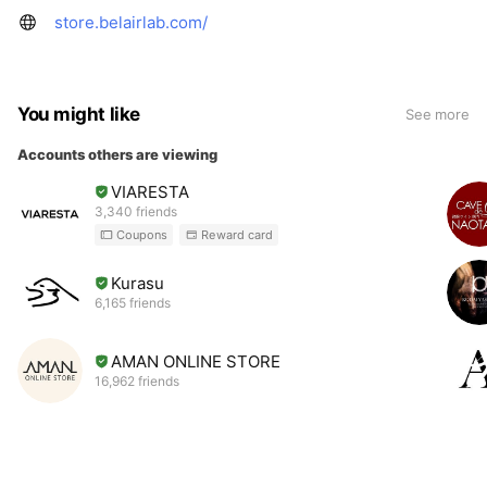
store.belairlab.com/
You might like
See more
Accounts others are viewing
VIARESTA
3,340 friends
Coupons
Reward card
Kurasu
6,165 friends
AMAN ONLINE STORE
16,962 friends