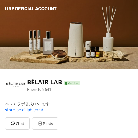
BÉLAIR LAB
Friends
5,641
ベレアラボ公式LINEです
store.belairlab.com/
Chat
Posts