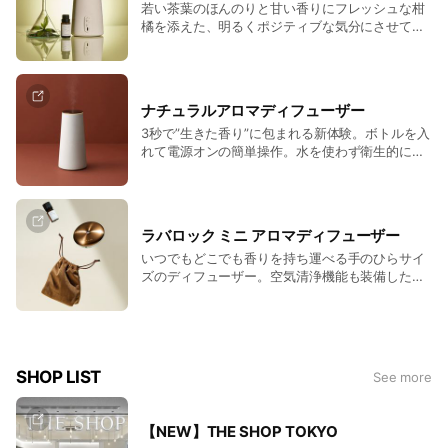
若い茶葉のほんのりと甘い香りにフレッシュな柑
橘を添えた、明るくポジティブな気分にさせてく
れる香り。ディフーザーに直接ボトルを取り付け
られるフレグランスオイルです。
ナチュラルアロマディフューザー
3秒で”生きた香り”に包まれる新体験。ボトルを入
れて電源オンの簡単操作。水を使わず衛生的に使
える新感覚ディフーザー。
ラバロック ミニ アロマディフューザー
いつでもどこでも香りを持ち運べる手のひらサイ
ズのディフューザー。空気清浄機能も装備したす
ぐれものです。
SHOP LIST
See more
【NEW】THE SHOP TOKYO