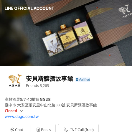
安貝斯釀酒故事館
Friends
3,263
高雄酒展8/7~10攤位𝗡𝟱𝟮𝟴
臺中市 大安區頂安里中山北路330號 安貝斯釀酒故事館
Closed
www.dagc.com.tw
Sun
Closed
Mon
09:00 - 18:00
Tue
09:00 - 18:00
Chat
Posts
LINE Call (free)