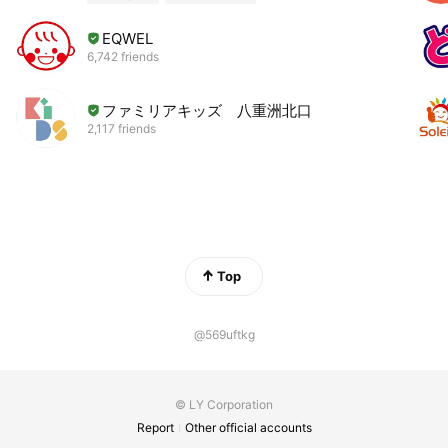
EQWEL
6,742 friends
ファミリアキッズ 八重洲北口
2,117 friends
Top
@569uftkg
© LY Corporation
Report
Other official accounts