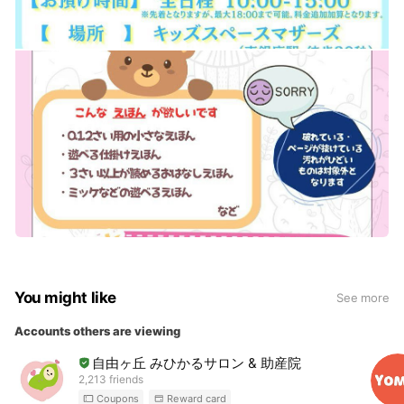
You might like
See more
Accounts others are viewing
自由ヶ丘 みひかるサロン & 助産院
2,213 friends
Coupons
Reward card