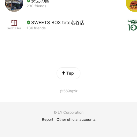
安芸の国
230 friends
SWEETS BOX tete名谷店
136 friends
Top
@569tgzir
© LY Corporation
Report
Other official accounts