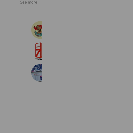
See more
ビューティーサロン モアナ
109 friends
スカイセブンモバイル 豊橋店
494 friends
オトロン 仙台南店
3,011 friends