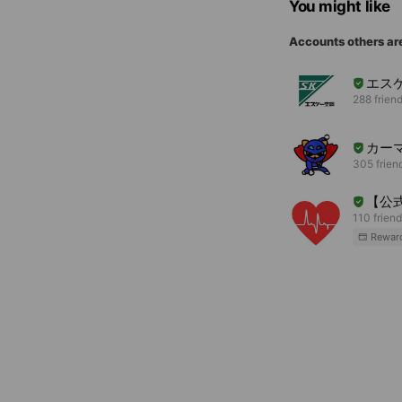
You might like
Accounts others ar
エス
288 frien
カー
305 frien
【公
110 frien
Rewar