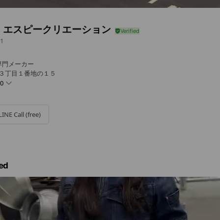
）エスピークリエーション
1
専門メーカー
東３丁目１番地の１５
00
LINE Call (free)
、祝日はお休みとなります。
ed