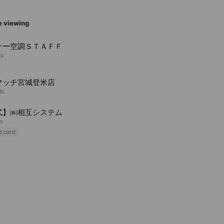
e viewing
ケー空調ＳＴＡＦＦ
ds
マッチ宮城登米店
ds
式】㈱相互システム
ds
d card