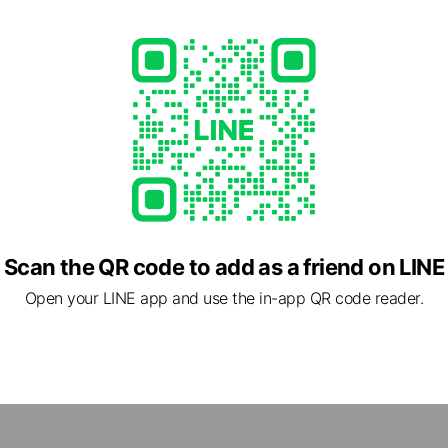
Scan the QR code to add as a friend on LINE
cial media
Open your LINE app and use the in-app QR code reader.