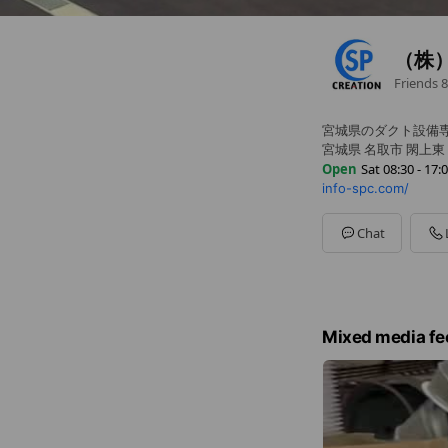
（株
Friends
8
宮城県のダクト設備
宮城県 名取市 閖上
Open
Sat 08:30 - 17:
info-spc.com/
Sun
Closed
Mon
08:30 - 17:00
Tue
08:30 - 17:00
Chat
Wed
08:30 - 17:00
Thu
08:30 - 17:00
Fri
08:30 - 17:00
Sat
08:30 - 17:00
日曜、第2・4土曜日
Mixed media fe