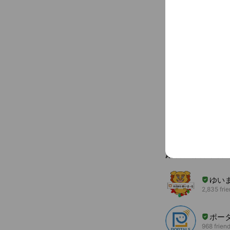
〒101-005
You might like
Accounts others ar
ゆい
2,835 fri
ポー
968 frien