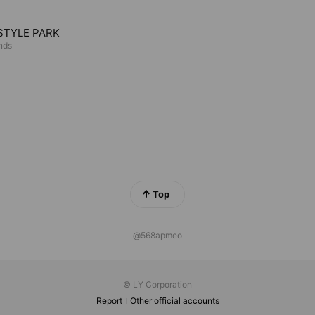
STYLE PARK
ends
Top
@568apmeo
© LY Corporation
Report
Other official accounts