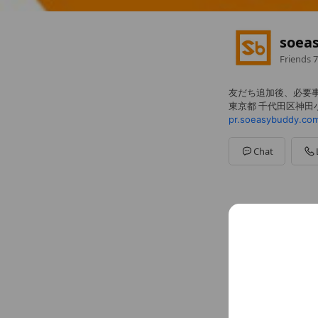
soea
Friends
7
友だち追加後、必要
東京都 千代田区神田小川町
pr.soeasybuddy.co
Chat
Basic info
03-6228-16
pr.soeasybu