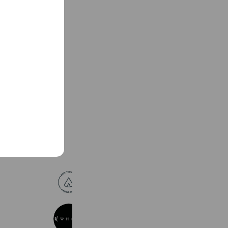
See more
オンリーユーホーム
1,392 friends
Coupons
Reward card
WHATS Inc
1,596 friends