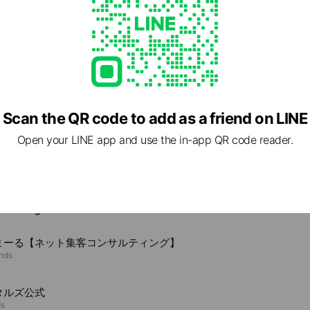
Scan the QR code to add as a friend on LINE
2 東京都 千代田区神田小川町 3-28-5 axle 御茶ノ水2F
Open your LINE app and use the in-app QR code reader.
e viewing
まーる【ネット集客コンサルティング】
ends
タルズ公式
ds