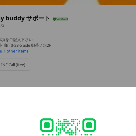
sy buddy サポート
73
事項をご記入下さい
 3-28-5 axle 御茶ノ水2F
m/
1 other items
LINE Call (free)
47
ddy.com/
1 other items