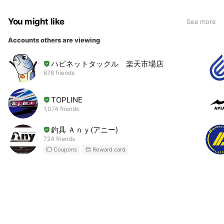
You might like
See more
Accounts others are viewing
ハピネットタックル 楽天市場店
678 friends
TOPLINE
1,074 friends
釣具 Ａｎｙ(アニー)
724 friends
Coupons
Reward card