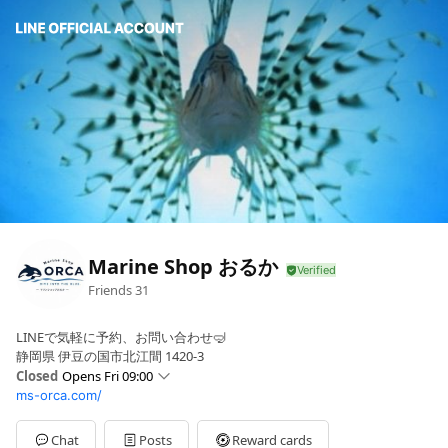
Marine Shop おるか
Friends
31
LINEで気軽に予約、お問い合わせ🤿
静岡県 伊豆の国市北江間 1420-3
Closed
Opens Fri 09:00
ms-orca.com/
Sun
09:00 - 18:00
Mon
09:00 - 18:00
Tue
09:00 - 18:00
Chat
Posts
Reward cards