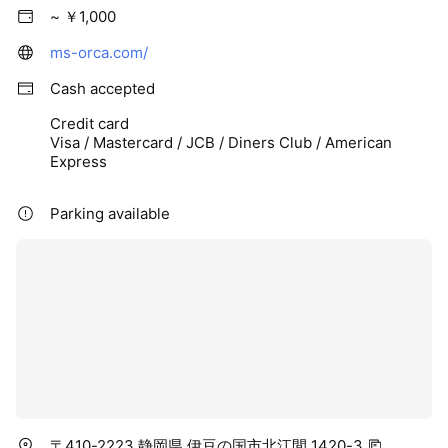
~ ￥1,000
ms-orca.com/
Cash accepted
Credit card
Visa / Mastercard / JCB / Diners Club / American
Express
Parking available
〒410-2223 静岡県 伊豆の国市北江間 1420-3