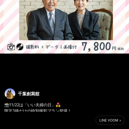
千葉創寫舘
📸11/22は「いい夫婦の日」💑
限定3枠だけの特別撮影プラン登場！
15:30／16:00／16：30 のご予約枠✨
LINE VOOM
撮影＋2カットデータ付きで7,800円（税別）🎁
千葉創寫館(ちばそうしゃかん)