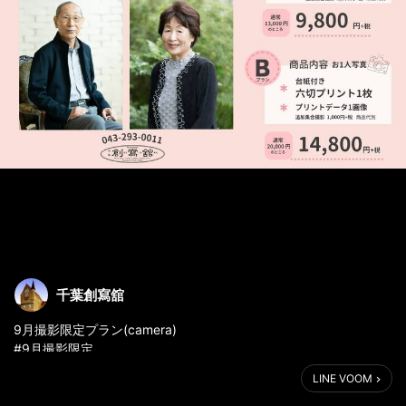
千葉創寫舘
9月撮影限定プラン(camera)
#9月撮影限定
#ソロフォト
LINE VOOM
#ご夫婦・ご家族フォトもご一緒に
#敬老の日