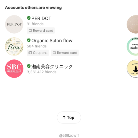
Accounts others are viewing
PERIDOT
91 friends
Reward card
Organic Salon flow
504 friends
Coupons
Reward card
湘南美容クリニック
3,361,412 friends
Top
@566zdwff