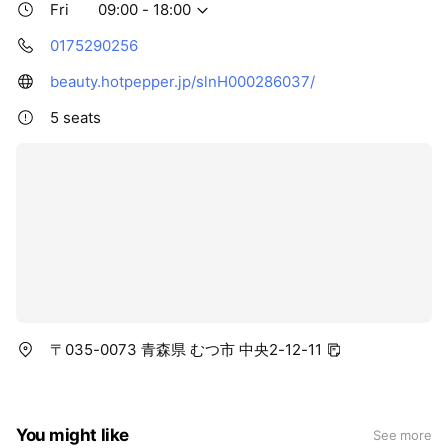
Fri
09:00 - 18:00
0175290256
beauty.hotpepper.jp/slnH000286037/
5 seats
〒035-0073 青森県 むつ市 中央2-12-11
You might like
See more