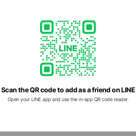
e viewing
いち三河
iends
メ
0 friends
Scan the QR code to add as a friend on LINE
プレミアム・モルツ
 friends
Open your LINE app and use the in-app QR code reader.