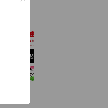
C
l
o
See more
s
e
カゴメ健康直送便
415,234 friends
Z-TANSANメンバーズ
2,589,954 friends
ぶるぶるどーぶつ
8,122,146 friends