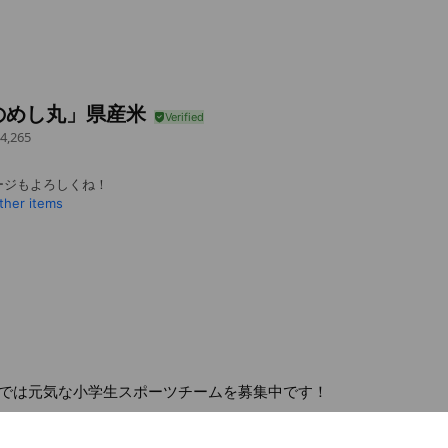
のめし丸」県産米
4,265
ージもよろしくね！
ther items
では元気な小学生スポーツチームを募集中です！
com/
1 other items