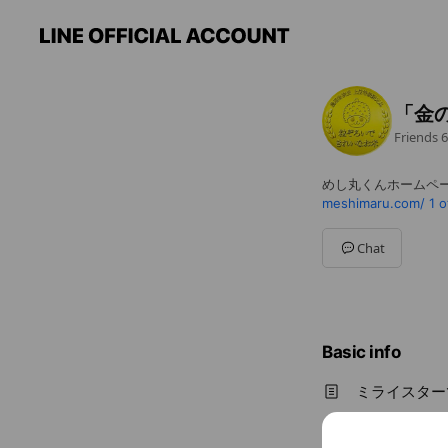
「金
Friends
6
めし丸くんホームペ
meshimaru.com/
1 o
Chat
Basic info
ミライスター
meshimaru.