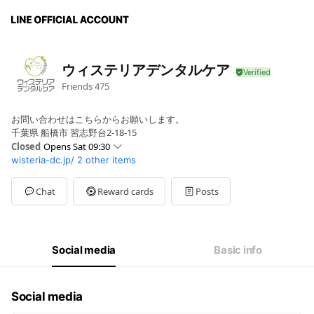
ウィステリアデンタルケア
Friends
475
お問い合わせはこちらからお願いします。
千葉県 船橋市 習志野台2-18-15
Closed
Opens Sat 09:30
wisteria-dc.jp/
2 other items
Sun
Closed
Mon
09:30 - 13:00,14:30 - 18:00
Tue
09:30 - 13:00,14:30 - 18:00
Chat
Reward cards
Posts
Wed
09:30 - 13:00,14:30 - 18:00
Thu
Closed
Fri
09:30 - 13:00,14:30 - 18:00
Sat
09:30 - 13:00,14:30 - 17:00
Social media
Basic info
祝日休み
Social media