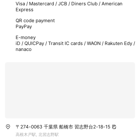
Visa / Mastercard / JCB / Diners Club / American
Express
QR code payment
PayPay
E-money
iD / QUICPay / Transit IC cards / WAON / Rakuten Edy /
nanaco
〒274-0063 千葉県 船橋市 習志野台2-18-15
高根木戸駅, 北習志野駅