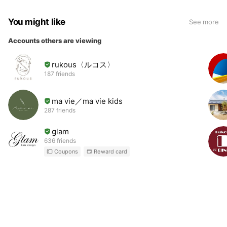
You might like
See more
Accounts others are viewing
rukous〈ルコス〉
187 friends
ma vie／ma vie kids
287 friends
glam
636 friends
Coupons
Reward card