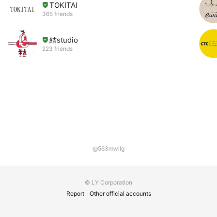
TOKITAI
365 friends
結studio
223 friends
@563mwilg
© LY Corporation
Report
Other official accounts