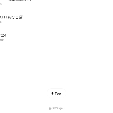
ds
CKFITあびこ店
ds
it24
ends
Top
@562zkjeu