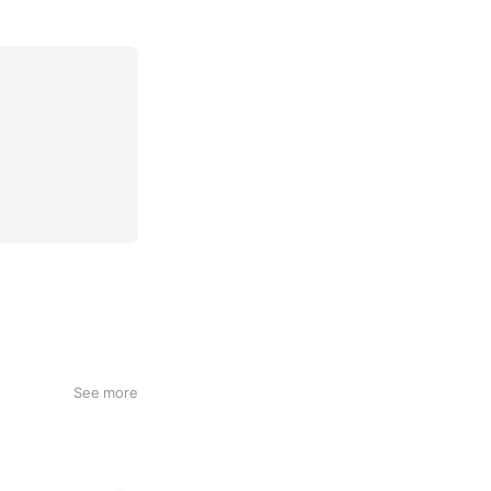
See more
Hybrid Academy Gym