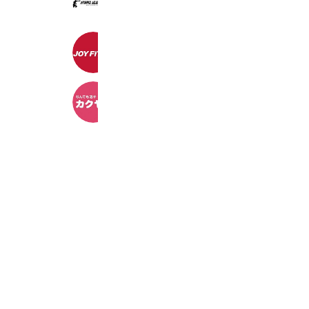
224 friends
JOYFIT24那珂川
519 friends
カクヤス 中本店
2,413 friends