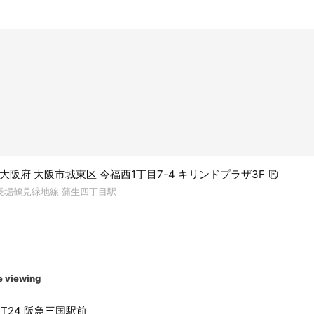
04 大阪府 大阪市城東区 今福西1丁目7-4 キリンドプラザ3F
tro長堀鶴見緑地線 蒲生四丁目駅
e viewing
FIT24 阪急三国駅前