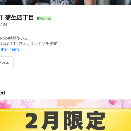
FIT 蒲生四丁目
,134
の24時間型ジム
今福西1丁目7-4 キリンドプラザ3F
other items
Posts
ed