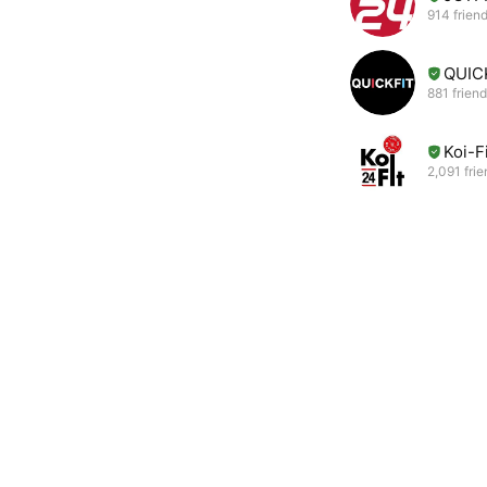
914 frien
QUI
881 frien
Koi-F
2,091 fri