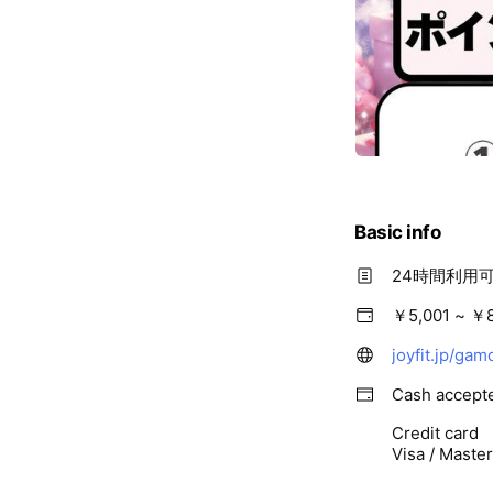
Basic info
24時間利用
￥5,001 ~ ￥
joyfit.jp/gam
Cash accept
Credit card
Visa / Maste