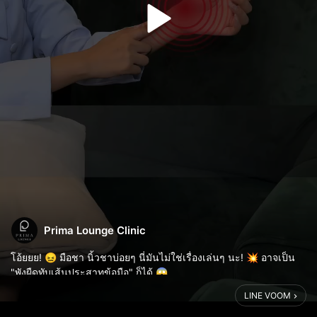
Prima Lounge Clinic
โอ้ยยย! 😖 มือชา นิ้วชาบ่อยๆ นี่มันไม่ใช่เรื่องเล่นๆ นะ! 💥 อาจเป็น
"พังผืดทับเส้นประสาทข้อมือ" ก็ได้ 😱
ใครเสี่ยงบ้าง? คนใช้มือหนักๆ📱💻 ก้มหน้าแชททั้งวันระวังไว้เลย!
LINE VOOM
หากมีอาการเหล่านี้อยู่ อย่ารอช้า...