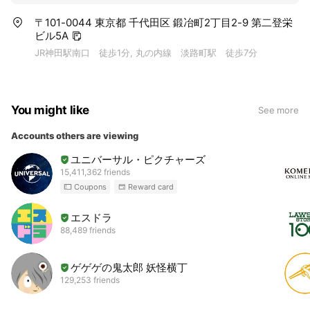
〒101-0044 東京都 千代田区 鍛冶町2丁目2-9 第二登栄
ビル5A
JR神田駅南口 徒歩1分, 丸の内線 淡路町駅 徒歩7分
You might like
See more
Accounts others are viewing
ユニバーサル・ピクチャーズ
15,411,362 friends
Coupons
Reward card
エスドラ
88,489 friends
ゲゲゲの鬼太郎 妖怪横丁
129,253 friends