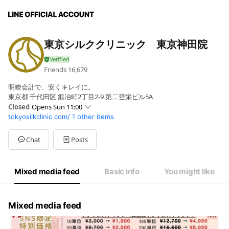
東京シルククリニック 東京神田院
Friends
16,679
明瞭会計で、安くキレイに。
東京都 千代田区 鍛冶町2丁目2-9 第二登栄ビル5A
Closed
Opens Sun 11:00
tokyosilkclinic.com/
1 other items
Sun
11:00 - 14:00,15:00 - 20:00
Mon
11:00 - 14:00,15:00 - 20:00
Tue
11:00 - 14:00,15:00 - 20:00
Chat
Posts
Wed
11:00 - 14:00,15:00 - 20:00
Thu
11:00 - 14:00,15:00 - 20:00
Fri
11:00 - 14:00,15:00 - 20:00
Mixed media feed
Basic info
You might like
Sat
11:00 - 14:00,15:00 - 20:00
14時から15時の間は休診時間となります
Mixed media feed