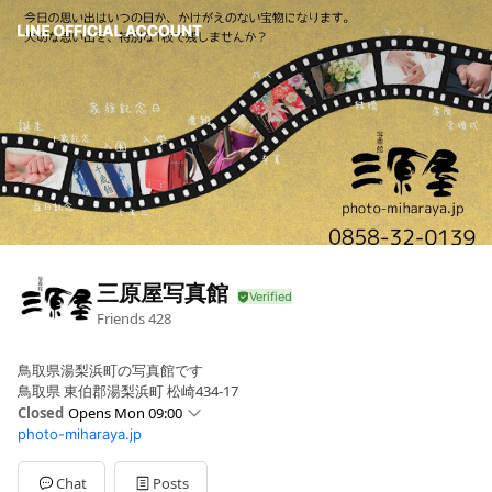
三原屋写真館
Friends
428
鳥取県湯梨浜町の写真館です
鳥取県 東伯郡湯梨浜町 松崎434-17
Closed
Opens Mon 09:00
photo-miharaya.jp
Sun
09:00 - 18:00
Mon
09:00 - 18:00
Tue
09:00 - 18:00
Chat
Posts