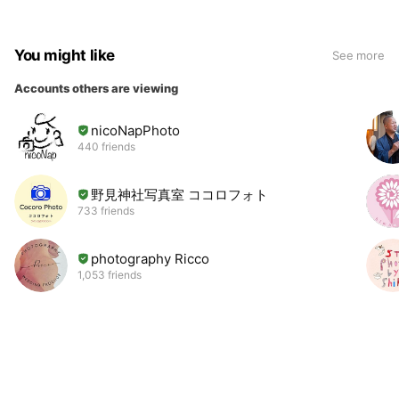
You might like
See more
Accounts others are viewing
nicoNapPhoto
440 friends
野見神社写真室 ココロフォト
733 friends
photography Ricco
1,053 friends