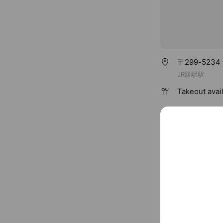
〒299-523
JR勝駅駅
Takeout avai
Reward cards