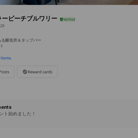
ラービーチブルワリー
28
ある醸造所＆タップバー
1
 items
Posts
Reward cards
です。テイクアウト営業は👆に記載
ents
ウント始めました！