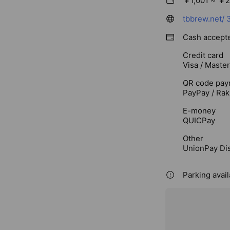
￥1,001 ~ ￥2
tbbrew.net/
Cash accept
Credit card
Visa / Maste
QR code pay
PayPay / Rak
E-money
QUICPay
Other
UnionPay Di
Parking avai