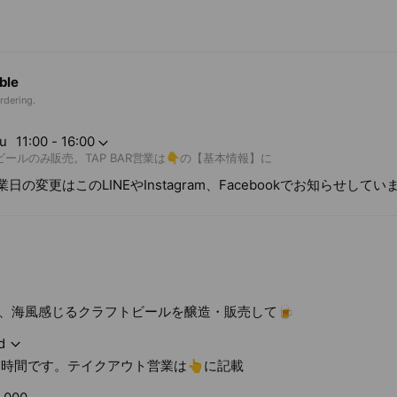
ble
rdering.
u
11:00 - 16:00
ビールのみ販売。TAP BAR営業は👇の【基本情報】に
業日の変更はこのLINEやInstagram、Facebookでお知らせしてい
、海風感じるクラフトビールを醸造・販売して🍺
d
営業時間です。テイクアウト営業は👆に記載