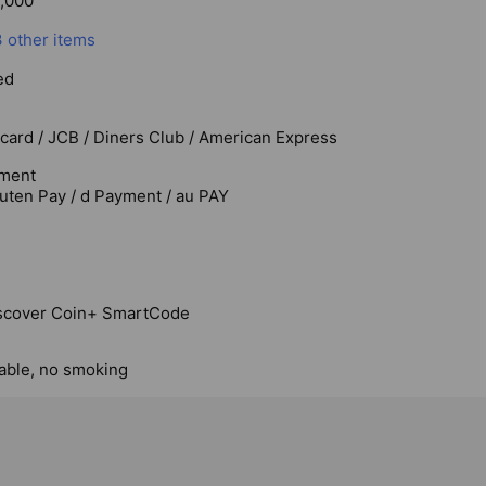
,000
3 other items
ed
rcard / JCB / Diners Club / American Express
ment
uten Pay / d Payment / au PAY
scover Coin+ SmartCode
lable, no smoking