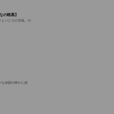
なの軽黒】
クとバニラの甘味。や
かな余韻が静かに続