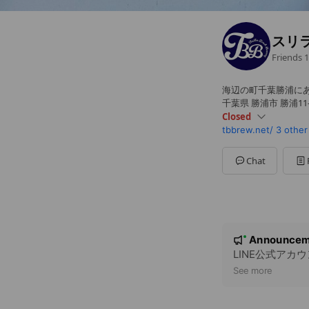
スリ
Friends
1
海辺の町千葉勝浦に
千葉県 勝浦市 勝浦11-
Closed
tbbrew.net/
3 other
Sun
Closed
Mon
Closed
Tue
Closed
Chat
Wed
Closed
Thu
Closed
Fri
16:00 - 19:00
Sat
14:30 - 19:00
TAP BAR営業時間
N
Announcem
New
o
LINE公式アカ
t
See more
i