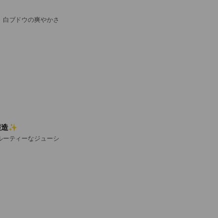
、白ブドウの爽やかさ
醸造✨
ルーティーなジューシ