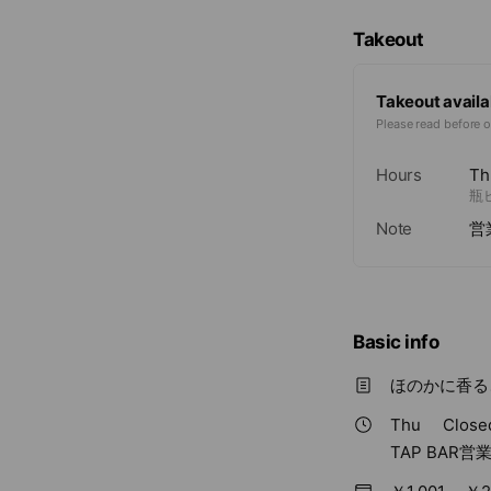
c
e
Takeout
Takeout availa
Please read before o
Hours
Th
瓶
Note
営
Basic info
ほのかに香る
Thu
Close
TAP BAR