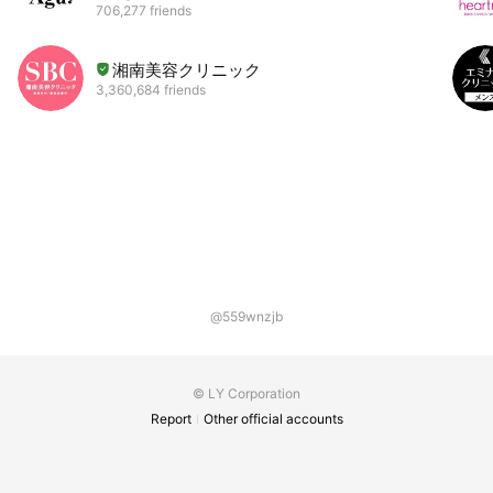
706,277 friends
湘南美容クリニック
3,360,684 friends
@559wnzjb
© LY Corporation
Report
Other official accounts