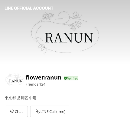
flowerranun
Friends
124
東京都 品川区 中延
Chat
LINE Call (free)