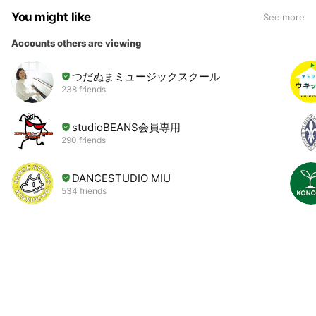
You might like
See more
Accounts others are viewing
つだぬまミュージックスクール
238 friends
studioBEANS会員専用
290 friends
DANCESTUDIO MIU
534 friends