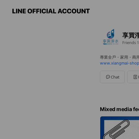
享買
Friends
1
專業全戶・家用・商
www.xiangmai-shop
Chat
Mixed media fe