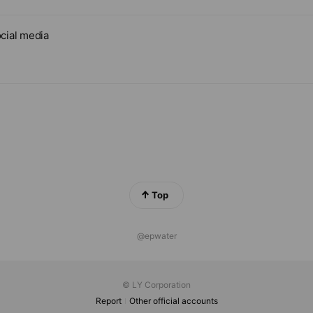
cial media
Top
@epwater
© LY Corporation
Report
Other official accounts