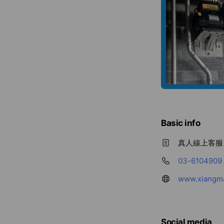
Basic info
真人線上客服
03-6104909
www.xiangma
Social media