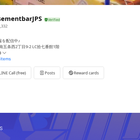
ementbarJPS
,332
報を配信中♪
南五条西2丁目9-2 LC拾七番館1階
0
 items
LINE Call (free)
Posts
Reward cards