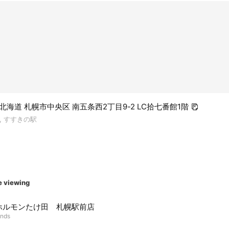
05 北海道 札幌市中央区 南五条西2丁目9-2 LC拾七番館1階
, すすきの駅
e viewing
ホルモンたけ田 札幌駅前店
ends