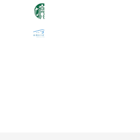
スターバックス
11,683,134 friends
お肉のつぼ直売所(栄通)
9,608 friends