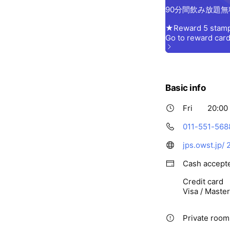
Basic info
Fri
20:00
011-551-568
jps.owst.jp/
Cash accept
Credit card
Visa / Maste
Private rooms