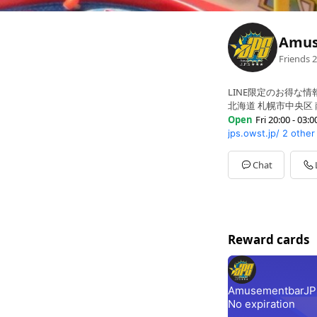
Amus
Friends
2
LINE限定のお得な情
北海道 札幌市中央区 
Open
Fri 20:00 - 03:0
jps.owst.jp/
2 other
Sun
20:00 - 03:00
Mon
20:00 - 03:00
Tue
20:00 - 03:00
Chat
Wed
20:00 - 03:00
Thu
20:00 - 03:00
Fri
20:00 - 03:00
Sat
20:00 - 03:00
Reward cards