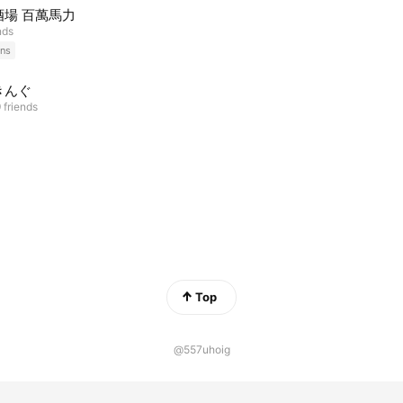
酒場 百萬馬力
nds
ns
きんぐ
 friends
Top
@557uhoig