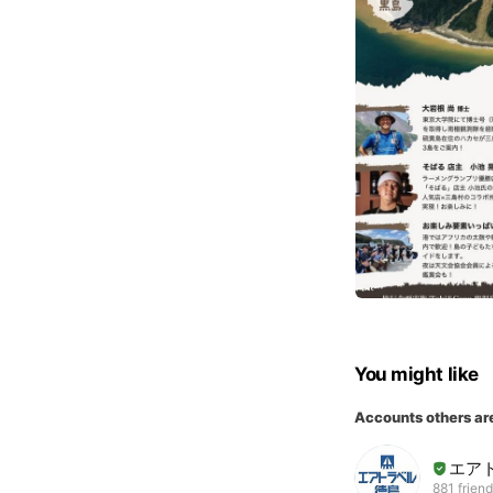
You might like
Accounts others ar
エア
881 frien