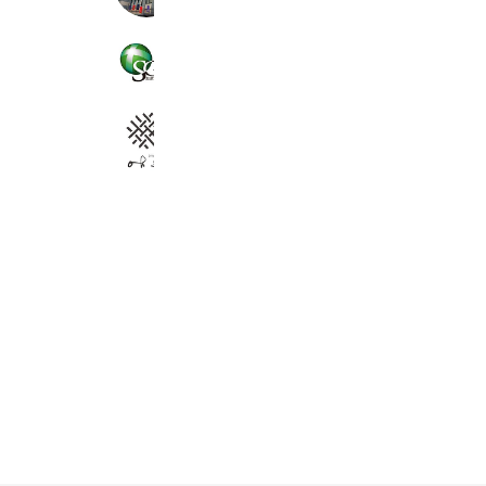
島津ゴルフ倶楽部
3,289 friends
Coupons
Reward card
43Kitchen Ohju
1,396 friends
Coupons
Reward card