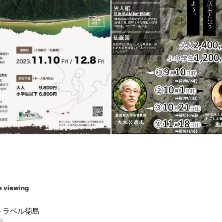
e viewing
トラベル徳島
ds