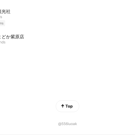
観光社
ds
ns
まどか紫原店
ends
Top
@556iuoak