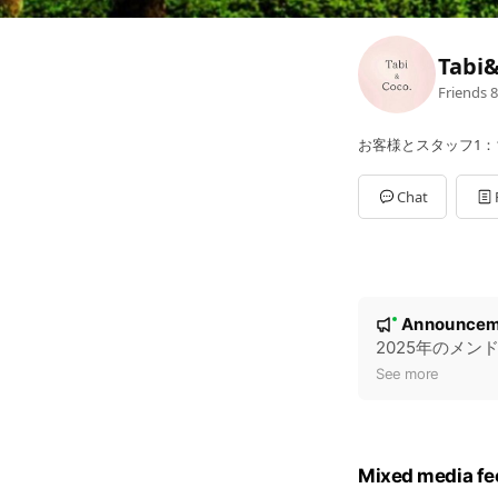
Tabi
Friends
8
お客様とスタッフ1：
Chat
N
Announcem
New
o
2025年のメン
t
See more
i
c
e
Mixed media fe