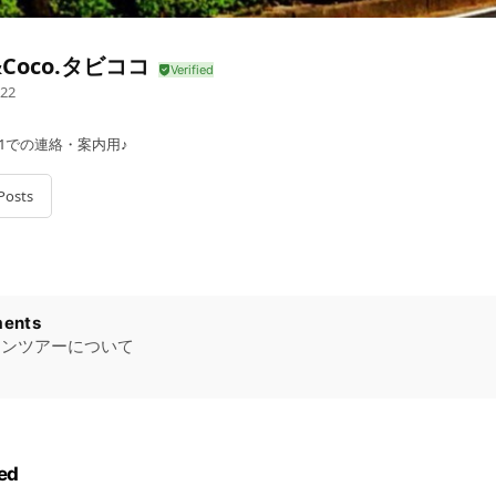
&Coco.タビココ
22
1での連絡・案内用♪
Posts
ents
ドンツアーについて
ed