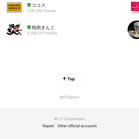
ココス
1,191,350 friends
焼肉きんぐ
3,269,757 friends
Top
@555giwxc
© LY Corporation
Report
Other official accounts