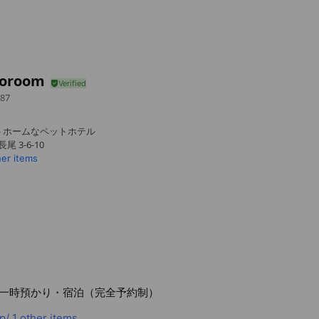
oroom
87
トホームなペットホテル
 3-6-10
her items
一時預かり・宿泊（完全予約制）
p/
1 other items