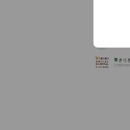
Accounts others ar
コッ
205 frien
Desa
202 frien
きり
1,799 frie