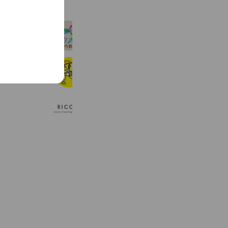
工作教室ツクルス
534 friends
エヌ運送
1,878 friends
RICCA.アロマヘッドスパ
538 friends