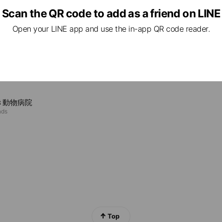
e viewing
Scan the QR code to add as a friend on LINE
Open your LINE app and use the in-app QR code reader.
トンキャンディ
ds
fioDoggo
ds
き動物病院
nds
Top