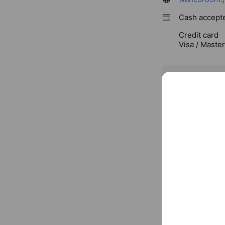
Cash accept
Credit card
Visa / Maste
〒814-012
You might like