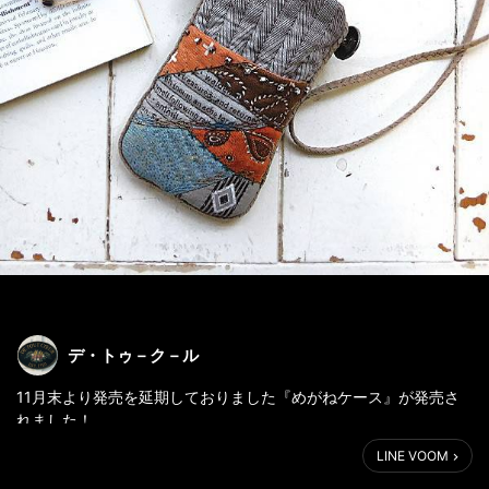
デ・トゥ－ク－ル
11月末より発売を延期しておりました『めがねケース』が発売さ
れました！
http://www.shop-
LINE VOOM
paindepices.jp/shopdetail/000000002241/001/X/page1/recomm