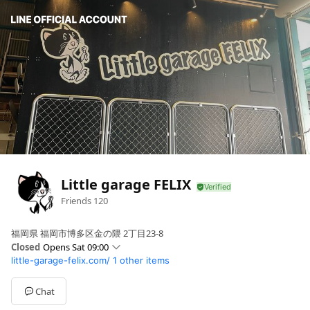
Little garage FELIX
Friends
120
福岡県 福岡市博多区金の隈 2丁目23-8
Closed
Opens Sat 09:00
little-garage-felix.com/
1 other items
Sun
Closed
Mon
09:00 - 18:00
Tue
09:00 - 18:00
Chat
Wed
09:00 - 18:00