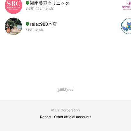
湘南美容クリニック
3,361,412 friends
relax980本店
796 friends
@553jdvvl
© LY Corporation
Report
Other official accounts