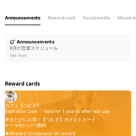
Wed
11:30 - 16:00
Thu
11:30 - 16:00
Fri
Closed
Announcements
Reward card
Social media
Mixed m
Sat
11:30 - 16:00
8月(13.14休み)
N
Announcements
New
o
8月の営業スケジュール
t
See more
i
c
e
Reward cards