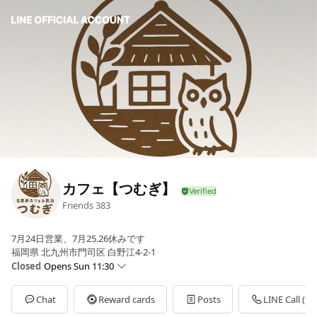
カフェ【つむぎ】
Friends
383
7月24日営業、7月25.26休みです
福岡県 北九州市門司区 白野江4-2-1
Closed
Opens Sun 11:30
Sun
11:30 - 16:00
Mon
11:30 - 16:00
Chat
Reward cards
Posts
LINE Call (fre
Tue
Closed