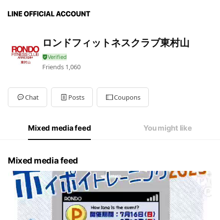
ロンドフィットネスクラブ東村山
Friends
1,060
Chat
Posts
Coupons
Mixed media feed
You might like
Mixed media feed