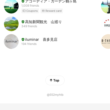
アコーディア・ガーデン鶴ヶ島
1,008 friends
Coupons
Reward card
高知新聞観光 山巡り
349 friends
iluminar 喜多見店
194 friends
Top
@552myhtb