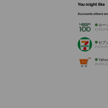
You might like
Accounts others ar
ロー
2,725,244
セブ
21,013,01
Yah
20,553,34