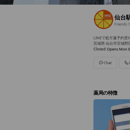
仙台
Friends
1
LINEで処方箋予約受
宮城県 仙台市宮城野区名掛
Closed
Opens Mon 0
Sun
Closed
Mon
09:00 - 19:00
Chat
Tue
09:00 - 19:00
Wed
09:00 - 19:00
Thu
09:00 - 19:00
Fri
09:00 - 19:00
Sat
09:00 - 14:00
薬局の特徴
定休日：木曜・土曜