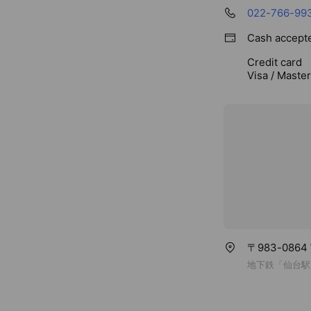
022-766-99
Cash accept
Credit card
Visa / Maste
〒983-086
地下鉄「仙台駅