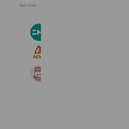
See more
ニトリ
32,328,108 friends
アエナ
4,828,347 friends
ちいかわマーケット
5,921,382 friends