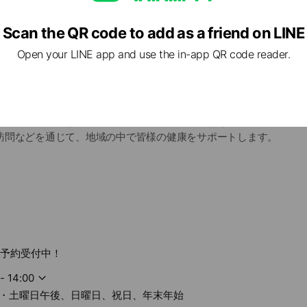
Scan the QR code to add as a friend on LINE
Open your LINE app and use the in-app QR code reader.
オレンジ薬局では通院中の服薬フォローアップはもちろんのこと、
訪問などを通じて、地域の中で皆様の健康をサポートします。
り 徒歩 5分の場所に、当薬局はあります。
薬局を目標に、日々邁進しております。
、患者様に安心安全にお薬を使用して頂けるようしっかり丁寧にお
るお困りごとがあれば、ぜひお気軽にお立ち寄りください。
箋予約受付中！
- 14:00
・土曜日午後、日曜日、祝日、年末年始