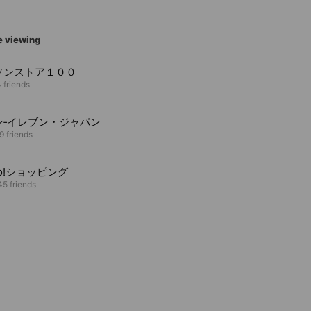
e viewing
ソンストア１００
 friends
ン‐イレブン・ジャパン
9 friends
oo!ショッピング
5 friends