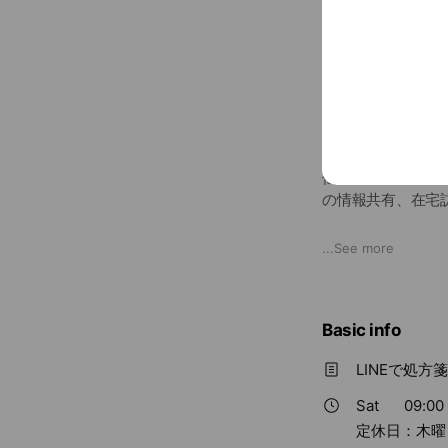
仙台駅前名掛丁東
の情報共有、在宅
地下鉄「仙台駅」よ
...
See more
患者様に愛される
服薬説明の際には
います。
Basic info
お薬、健康に関す
LINEで処方
Sat
09:00 
定休日：木曜