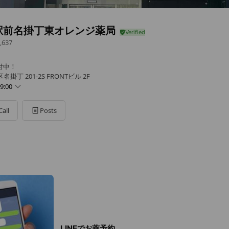
駅前名掛丁東オレンジ薬局
,637
付中！
丁 201-2S FRONTビル 2F
9:00
Call
Posts
日午後、日曜日、祝日、年末年始
LINEでお薬予約