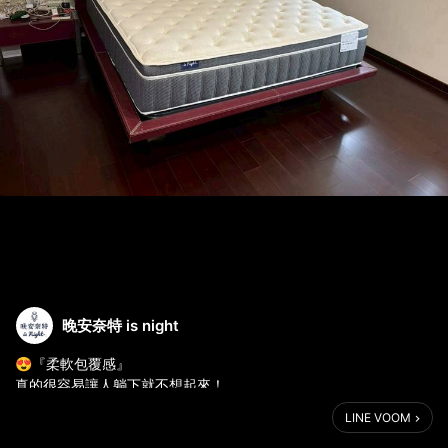
晚安奈特 is night
😍『柔軟包覆感』
真的很容易讓人躺下就不想起來！
最近出貨區也常被「 #擁抱支撐床墊 」佔滿～
LINE VOOM
💬 很多人試躺後的反應：