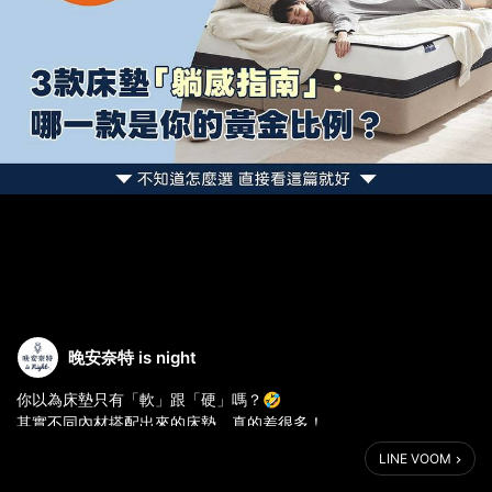
晚安奈特 is night
你以為床墊只有「軟」跟「硬」嗎？🤣
其實不同內材搭配出來的床墊，真的差很多！
👉🏻 直接看哪張適合你：https://isnight.net/uncmP
LINE VOOM
💫 晚安奈特幫你整理出：