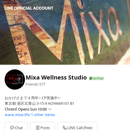
Mixa Wellness Studio
Friends
577
おかげさまで４周年✨CP実施中✨
東京都 港区北青山 3-15-9 AOYAMA101 B1
Closed
Opens Sun 10:00
www.mixa.life
1 other items
Sun
10:00 - 18:00
Mon
10:00 - 22:00
Tue
10:00 - 22:00
Chat
Posts
LINE Call (free)