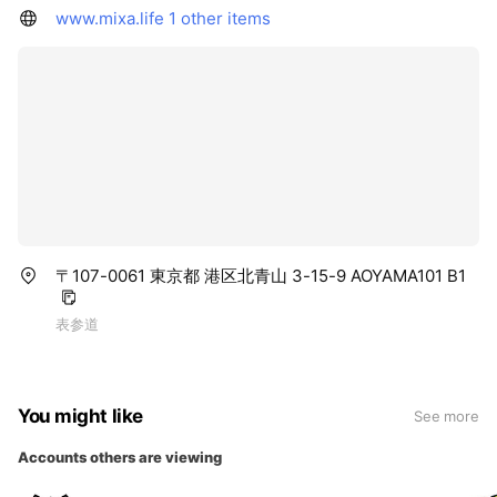
www.mixa.life
1 other items
〒107-0061 東京都 港区北青山 3-15-9 AOYAMA101 B1
表参道
You might like
See more
Accounts others are viewing