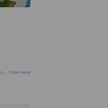
www.instagram.com/home_souzai?igsh=MXViZTkzaHdtc2ZqZg%3D%3D&utm_source=qr
1 other items