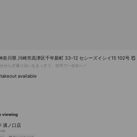
1 神奈川県 川崎市高津区千年新町 33-12 セシーズイシイ15 102号
せせらぎ通り沿いをまっすぐ、信号で一歩右へ！
takeout available
e viewing
亭 溝ノ口店
ends