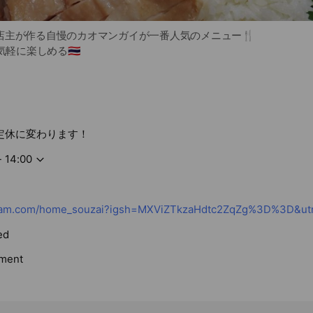
店主が作る自慢のカオマンガイが一番人気のメニュー🍴
気軽に楽しめる🇹🇭
定休に変わります！
- 14:00
ed
ment