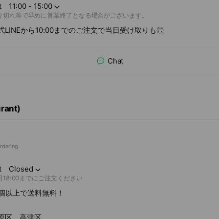
t
11:00 - 15:00
り切れ等で早めに営業終了となる場合がございます。
式LINEから10:00までのご注文で当日受け取りも◎
Chat
urant)
rdering.
t
Closed
日18:00までにご注文ください
0個以上で送料無料！
原区、高津区