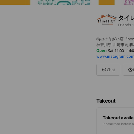
タイレ
Friends
1
街のそうざい店『hom
神奈川県 川崎市高津区千
Open
Sat 11:00 - 14:
www.instagram.co
Sun
Closed
Mon
11:00 - 14:00
Tue
11:00 - 14:00
Chat
Wed
11:00 - 14:00
Thu
11:00 - 14:00
Fri
11:00 - 14:00
Sat
11:00 - 14:00
Takeout
Takeout availa
Please read before o