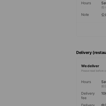
Hours
Sa
売
Note
公
Delivery (resta
We deliver
Please read before o
Hours
Sa
前
Delivery
1
fee
Delivery
中