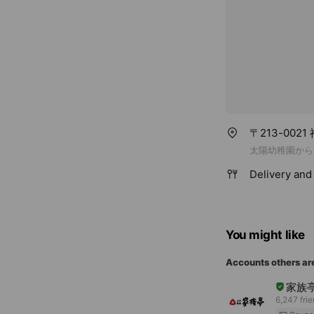
〒213-002
太陽幼稚園から
Delivery and 
You might like
Accounts others ar
家族
6,247 fri