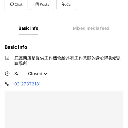
Mon
08:30 - 17:00
Chat
Posts
Call
Tue
08:30 - 17:00
Wed
08:30 - 17:00
Thu
08:30 - 17:00
Fri
08:30 - 15:00
Basic info
Mixed media feed
Sat
Closed
Basic info
庇護商店是提供工作機會給具有工作意願的身心障礙者訓
練場所
Sat
Closed
02-27372181