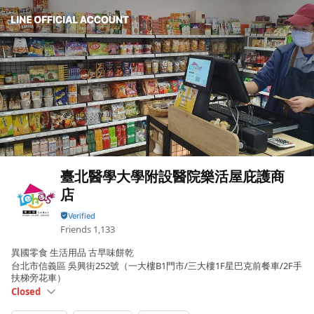
臺北醫學大學附設醫院樂活屋庇護商
店
Friends
1,133
異國零食 生活用品 古早味餅乾
台北市信義區 吳興街252號（一大樓B1門市/三大樓1F星巴克前餐車/2F手
扶梯旁花車）
Closed
Sun
Closed